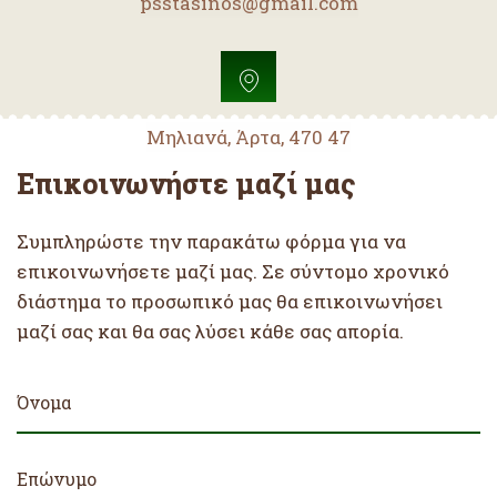
psstasinos@gmail.com
Μηλιανά, Άρτα, 470 47
Επικοινωνήστε μαζί μας
Συμπληρώστε την παρακάτω φόρμα για να
επικοινωνήσετε μαζί μας. Σε σύντομο χρονικό
διάστημα το προσωπικό μας θα επικοινωνήσει
μαζί σας και θα σας λύσει κάθε σας απορία.